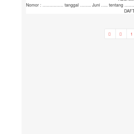
Nomor : …………… tanggal …….. Juni ….. ten
DAFTAR ..
1