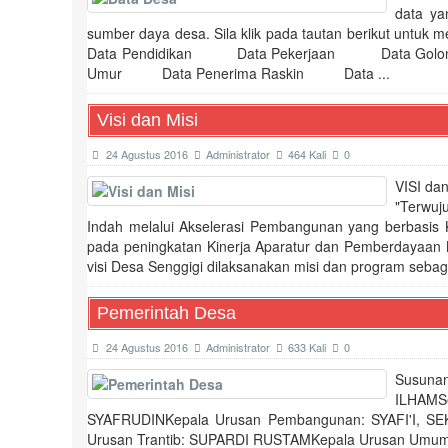
data ya
sumber daya desa. Sila klik pada tautan berikut untuk
Data Pendidikan Data Pekerjaan Data Gol
Umur Data Penerima Raskin Data ...
Visi dan Misi
24 Agustus 2016
Administrator
464 Kali
0
VISI da
"Terwuj
Indah melalui Akselerasi Pembangunan yang berbasi
pada peningkatan Kinerja Aparatur dan Pemberdayaan
visi Desa Senggigi dilaksanakan misi dan program seba
Pemerintah Desa
24 Agustus 2016
Administrator
633 Kali
0
Susuna
ILHAMS
SYAFRUDINKepala Urusan Pembangunan: SYAFI'I, SE
Urusan Trantib: SUPARDI RUSTAMKepala Urusan Umum