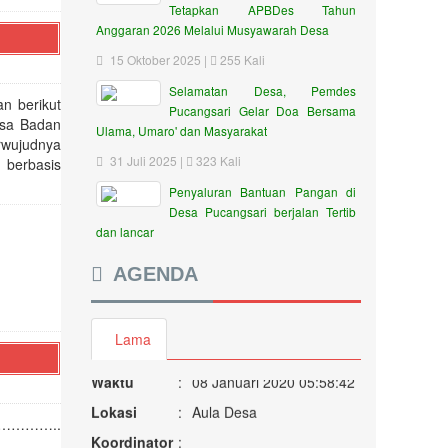
Tetapkan APBDes Tahun
Anggaran 2026 Melalui Musyawarah Desa
15 Oktober 2025 |
255 Kali
Selamatan Desa, Pemdes
an berikut
Pucangsari Gelar Doa Bersama
esa Badan
Ulama, Umaro' dan Masyarakat
rwujudnya
31 Juli 2025 |
323 Kali
 berbasis
Penyaluran Bantuan Pangan di
Desa Pucangsari berjalan Tertib
dan lancar
AGENDA
Rapat Lagi
Lama
Waktu
:
08 Januari 2020 05:58:42
Lokasi
:
Aula Desa
Koordinator
:
 …………..
a ………….
Rapat bulanan