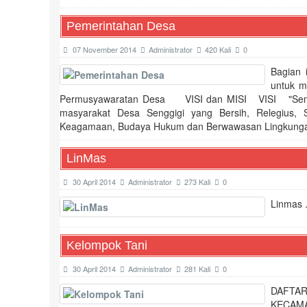
Pemerintahan Desa
07 November 2014
Administrator
420 Kali
0
Bagian 
untuk m
Permusyawaratan Desa VISI dan MISI VISI "Senggig
masyarakat Desa Senggigi yang Bersih, Relegius, 
Keagamaan, Budaya Hukum dan Berwawasan Lingkungan d
LinMas
30 April 2014
Administrator
273 Kali
0
Linmas .
Kelompok Tani
30 April 2014
Administrator
281 Kali
0
DAFTA
KECAM