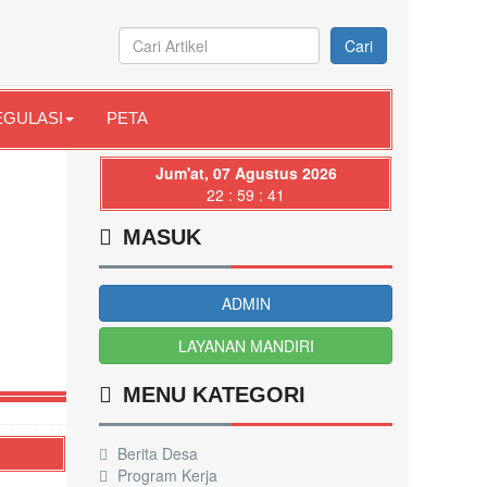
Cari
EGULASI
PETA
Jum'at, 07 Agustus 2026
22 : 59 : 42
MASUK
ADMIN
LAYANAN MANDIRI
MENU KATEGORI
Berita Desa
Program Kerja