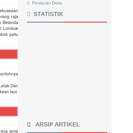
Peraturan Desa
kekuasaan
STATISTIK
rang raja
a Belanda
at Lombok
bok yaitu
contohnya
Timur :
etak Dan
kaan laut.
ARSIP ARTIKEL
dua jenis