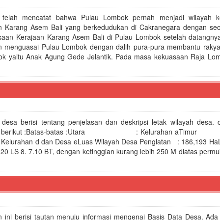
an Tertib dan lancar
h telah mencatat bahwa Pulau Lombok pernah menjadi wilayah 
ngkatan Kapasitas Kader Posyandu Pucangsari
n Karang Asem Bali yang berkedudukan di Cakranegara dengan seo
ka Berdigital dan Pelatihan Canva
saan Kerajaan Karang Asem Bali di Pulau Lombok setelah datangny
sari di Desa Pucangsari
in menguasai Pulau Lombok dengan dalih pura-pura membantu raky
ngsari Futsal Competition 2025
ok yaitu Anak Agung Gede Jelantik. Pada masa kekuasaan Raja Lom
 PKK Desa Pucangsari
esa, PEMDES Pucangsari Gelar Musdes Perencanaan 2026
saha di Desa Pucangsari Kabupaten Pasuruan
 desa berisi tentang penjelasan dan deskripsi letak wilayah desa. 
ai berikut :Batas-batas :Utara : Kelurahan a
 dan Desa eLuas Wilayah Desa Penglatan : 186,193 HaL
.20 LS 8. 7.10 BT, dengan ketinggian kurang lebih 250 M diatas permu
 ini berisi tautan menuju informasi mengenai Basis Data Desa. Ada 