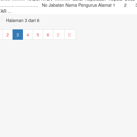
tang …………….. ……………. No Jabatan Nama Pengurus Alama
.
Halaman 3 dari 6
2
3
4
5
6