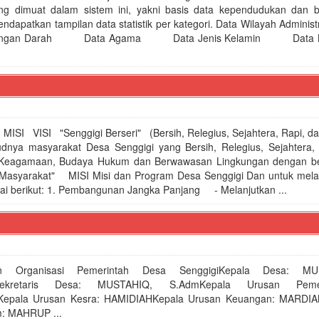
ng dimuat dalam sistem ini, yakni basis data kependudukan dan b
 mendapatkan tampilan data statistik per kategori. Data Wilayah Adm
ongan Darah Data Agama Data Jenis Kelamin Data K
n MISI VISI "Senggigi Berseri" (Bersih, Relegius, Sejahtera, Rapi, 
udnya masyarakat Desa Senggigi yang Bersih, Relegius, Sejahtera,
s Keagamaan, Budaya Hukum dan Berwawasan Lingkungan dengan be
 Masyarakat" MISI Misi dan Program Desa Senggigi Dan untuk mel
gai berikut: 1. Pembangunan Jangka Panjang - Melanjutkan ...
n Organisasi Pemerintah Desa SenggigiKepala Desa: M
ekretaris Desa: MUSTAHIQ, S.AdmKepala Urusan Pemeri
Kepala Urusan Kesra: HAMIDIAHKepala Urusan Keuangan: MARDIA
: MAHRUP ...