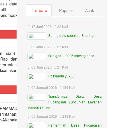
asis data
inistratif
Terbaru
Populer
Acak
elompok
17 Juni 2026 |
22 Kali
Saring dulu sebelum Sharing
09 Juni 2026 |
27 Kali
dan Indah)
Oke gas..., 2026 maving deso
 Rapi dan
rorentasi
09 Juni 2026 |
21 Kali
aksanakan
Posyandu yuk....!
09 Januari 2026 |
159 Kali
Transformasi Digital, Desa
Pucangsari Luncurkan Layanan
Mandiri Online
UHAMMAD
ntahan:
09 Januari 2026 |
233 Kali
NAKepala
Pemerintah Desa Pucangsari