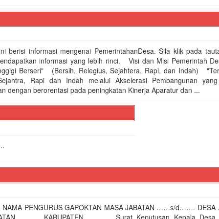
ini berisi informasi mengenai PemerintahanDesa. Sila klik pada taut
endapatkan informasi yang lebih rinci. Visi dan Misi Pemerintah D
i Berseri" (Bersih, Relegius, Sejahtera, Rapi, dan Indah) "Te
Sejahtra, Rapi dan Indah melalui Akselerasi Pembangunan yang
engan berorentasi pada peningkatan Kinerja Aparatur dan ...
..
R NAMA PENGURUS GAPOKTAN MASA JABATAN ……s/d……. DESA
ATAN ……… KABUPATEN ……….. Surat Keputusan Kepala Des