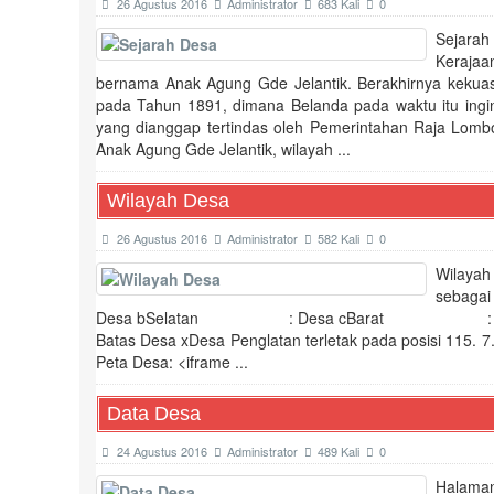
26 Agustus 2016
Administrator
683 Kali
0
Penyaluran Bantuan Pangan di Desa Pucangsari berjal
Sejara
Asesmen Keterampilan Dasar: Langkah Strategis Peni
Kerajaa
Mahasiswa Universitas Yudharta Adakan Workshop Eti
bernama Anak Agung Gde Jelantik. Berakhirnya kekua
Pengajian Rutin Tim Penggerak PKK Kecamatan Purwo
pada Tahun 1891, dimana Belanda pada waktu itu ing
KKN UINSA Surabaya kelompok 31 sukses gelar "Puca
yang dianggap tertindas oleh Pemerintahan Raja Lomb
KKN UYP dan UINSA Gelar Senam Sehat Bersama Ibu
Anak Agung Gde Jelantik, wilayah ...
Optimalkan Peran Masyarakat dalam Pembangunan d
Giat RKDD: Pelatihan Digital Marketing Dongkrak U
Wilayah Desa
26 Agustus 2016
Administrator
582 Kali
0
Wilayah
sebag
Desa bSelatan : Desa cBarat : Kelurahan d
Batas Desa xDesa Penglatan terletak pada posisi 115. 7
Peta Desa: <iframe ...
Data Desa
24 Agustus 2016
Administrator
489 Kali
0
Halaman