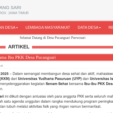
ANG SARI
ROV. JAWA TIMUR
AN DESA
LEMBAGA MASYARAKAT
DATA DESA
R
Selamat Datang di Desa Pucangsari Purwosari
ARTIKEL
ma Ibu PKK Desa Pucangsari
kal
 2025
– Dalam semangat membangun desa sehat dan aktif, mahasis
 (KKN)
dari
Universitas Yudharta Pasuruan (UYP)
dan
Universitas I
menyelenggarakan kegiatan
Senam Sehat
bersama
Ibu-ibu PKK Des
n.
ri
ini diikuti dengan antusias oleh para anggota PKK serta seluruh m
salah satu agenda unggulan dalam rangka mendukung program peningka
n tubuh melalui aktivitas fisik yang ringan namun bermanfaat.