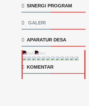
SINERGI PROGRAM
Lokasi
:
Ruang rapat
Koordinator
:
GALERI
APARATUR DESA
KOMENTAR