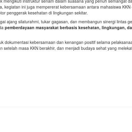
rak mengikuti instruktur senam dalam suasana yang penuh semangat d
a, kegiatan ini juga mempererat kebersamaan antara mahasiswa KKN
r penggerak kesehatan di lingkungan sekitar.
gai ajang silaturahmi, tukar gagasan, dan membangun sinergi lintas g
ada
pemberdayaan masyarakat berbasis kesehatan, lingkungan, d
ntuk dokumentasi kebersamaan dan kenangan positif selama pelaksana
kan setelah masa KKN berakhir, dan menjadi budaya sehat yang melekat