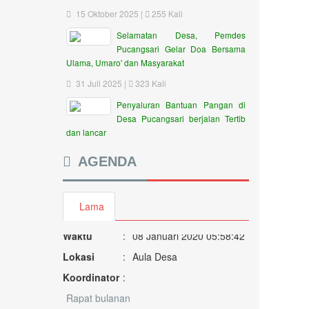
15 Oktober 2025 |
255 Kali
Selamatan Desa, Pemdes
Pucangsari Gelar Doa Bersama
Ulama, Umaro' dan Masyarakat
31 Juli 2025 |
323 Kali
Penyaluran Bantuan Pangan di
Desa Pucangsari berjalan Tertib
dan lancar
AGENDA
Rapat Lagi
Lama
Waktu
:
08 Januari 2020 05:58:42
Lokasi
:
Aula Desa
Koordinator
:
Rapat bulanan
Waktu
:
09 April 2020 05:59:18