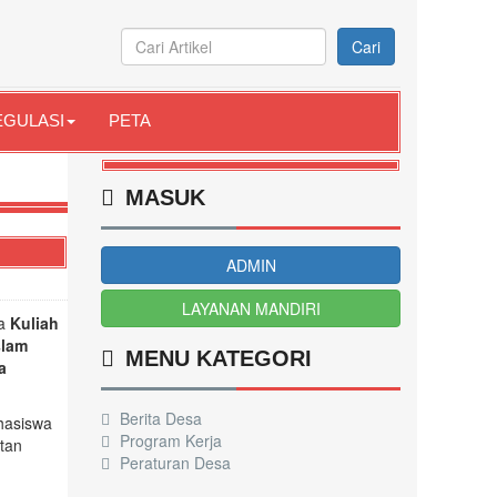
Cari
EGULASI
PETA
MASUK
ADMIN
LAYANAN MANDIRI
wa
Kuliah
slam
MENU KATEGORI
a
Berita Desa
ahasiswa
Program Kerja
tan
Peraturan Desa