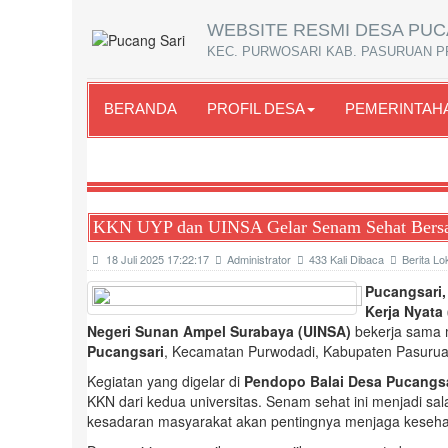
WEBSITE RESMI DESA PUC
KEC. PURWOSARI KAB. PASURUAN P
BERANDA
PROFIL DESA
PEMERINTAH
KKN UYP dan UINSA Gelar Senam Sehat Bersa
18 Juli 2025 17:22:17
Administrator
433 Kali Dibaca
Berita Lo
Pucangsari,
Kerja Nyata
Negeri Sunan Ampel Surabaya (UINSA)
bekerja sama 
Pucangsari
, Kecamatan Purwodadi, Kabupaten Pasurua
Kegiatan yang digelar di
Pendopo Balai Desa Pucangsa
KKN dari kedua universitas. Senam sehat ini menjadi 
kesadaran masyarakat akan pentingnya menjaga kesehata