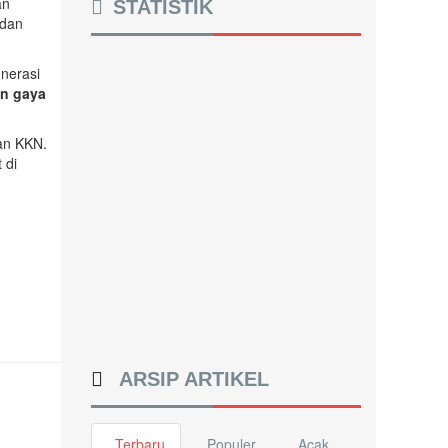
an
STATISTIK
 dan
enerasi
an gaya
an KKN.
 di
ARSIP ARTIKEL
Terbaru
Populer
Acak