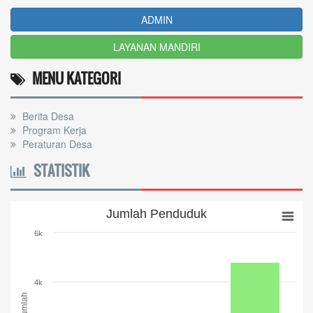
ADMIN
LAYANAN MANDIRI
MENU KATEGORI
Berita Desa
Program Kerja
Peraturan Desa
STATISTIK
Jumlah Penduduk
Jumlah Penduduk
Bar chart with 3 bars.
6k
The chart has 1 X axis displaying categories.
The chart has 1 Y axis displaying Jumlah. Range: 0 to 6000.
4k
Jumlah