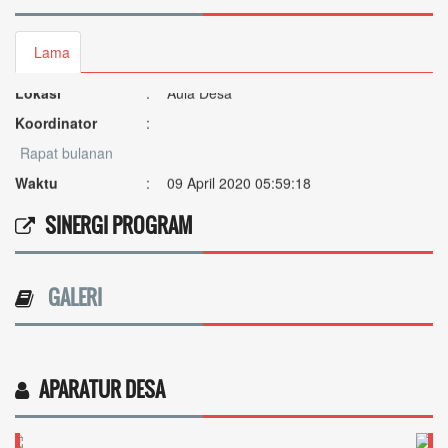
Rapat Lagi
Waktu
:
08 Januari 2020 05:58:42
Lama
Lokasi
:
Aula Desa
Koordinator
:
Rapat bulanan
Waktu
:
09 April 2020 05:59:18
Lokasi
:
Ruang rapat
SINERGI PROGRAM
Koordinator
:
GALERI
APARATUR DESA