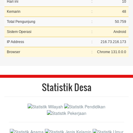
Hari ini
:
10
Kemarin
:
48
Total Pengunjung
:
50.759
Sistem Operasi
:
Android
IP Address
:
216.73.216.173
Browser
:
Chrome 131.0.0.0
Statistik Desa