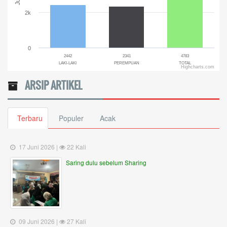
2k
0
2442
2341
4783
LAKI-LAKI
PEREMPUAN
TOTAL
Highcharts.com
End of interactive chart.
ARSIP ARTIKEL
Terbaru
Populer
Acak
17 Juni 2026 |
22 Kali
Saring dulu sebelum Sharing
09 Juni 2026 |
27 Kali