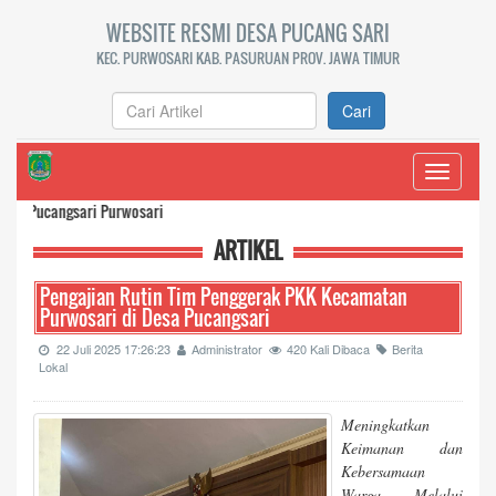
WEBSITE RESMI DESA PUCANG SARI
KEC. PURWOSARI KAB. PASURUAN PROV. JAWA TIMUR
Cari
Toggle
navigati
ngsari Purwosari
ARTIKEL
Pengajian Rutin Tim Penggerak PKK Kecamatan
Purwosari di Desa Pucangsari
22 Juli 2025 17:26:23
Administrator
420 Kali Dibaca
Berita
Lokal
Meningkatkan
Keimanan dan
Kebersamaan
Warga Melalui