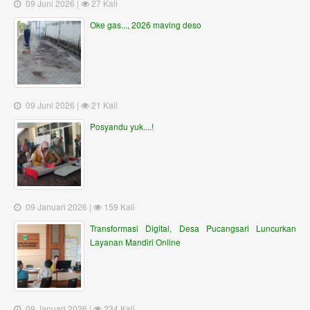
09 Juni 2026 |
27 Kali
Oke gas..., 2026 maving deso
09 Juni 2026 |
21 Kali
Posyandu yuk....!
09 Januari 2026 |
159 Kali
Transformasi Digital, Desa Pucangsari Luncurkan
Layanan Mandiri Online
09 Januari 2026 |
234 Kali