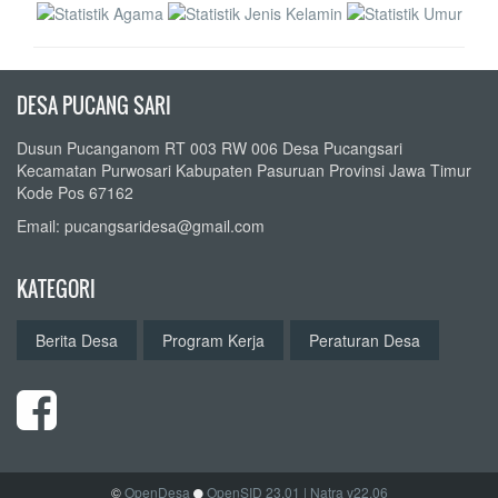
DESA PUCANG SARI
Dusun Pucanganom RT 003 RW 006 Desa Pucangsari
Kecamatan Purwosari Kabupaten Pasuruan Provinsi Jawa Timur
Kode Pos 67162
Email: pucangsaridesa@gmail.com
KATEGORI
Berita Desa
Program Kerja
Peraturan Desa
©
OpenDesa
OpenSID 23.01
| Natra v22.06