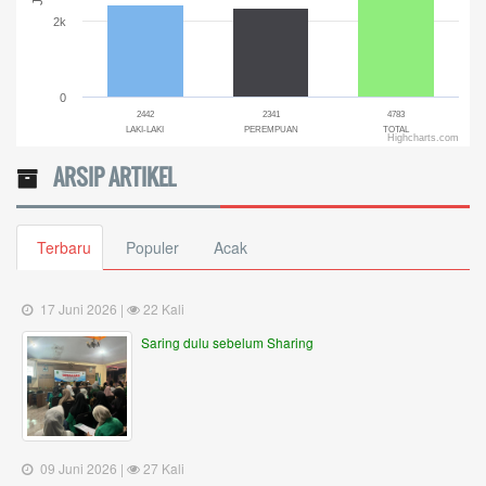
2k
0
2442
2341
4783
LAKI-LAKI
PEREMPUAN
TOTAL
Highcharts.com
End of interactive chart.
ARSIP ARTIKEL
Terbaru
Populer
Acak
17 Juni 2026 |
22 Kali
Saring dulu sebelum Sharing
09 Juni 2026 |
27 Kali