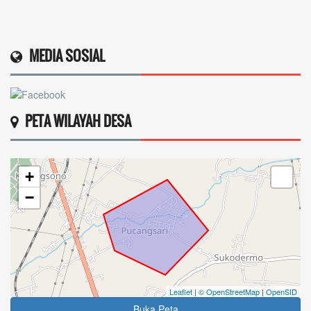
MEDIA SOSIAL
PETA WILAYAH DESA
+
−
Leaflet
|
© OpenStreetMap
|
OpenSID
Buka Peta