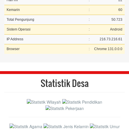
Hari ini
:
22
Kemarin
:
60
Total Pengunjung
:
50.723
Sistem Operasi
:
Android
IP Address
:
216.73.216.61
Browser
:
Chrome 131.0.0.0
Statistik Desa