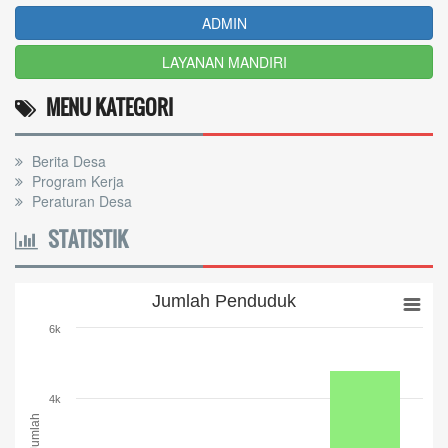
ADMIN
LAYANAN MANDIRI
MENU KATEGORI
Berita Desa
Program Kerja
Peraturan Desa
STATISTIK
Jumlah Penduduk
Jumlah Penduduk
Bar chart with 3 bars.
6k
The chart has 1 X axis displaying categories.
The chart has 1 Y axis displaying Jumlah. Range: 0 to 6000.
4k
Jumlah