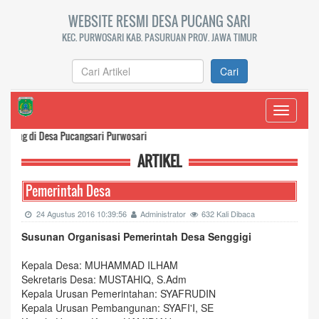
WEBSITE RESMI DESA PUCANG SARI
KEC. PURWOSARI KAB. PASURUAN PROV. JAWA TIMUR
Cari
Toggle
navigati
di Desa Pucangsari Purwosari
ARTIKEL
Pemerintah Desa
24 Agustus 2016 10:39:56
Administrator
632 Kali Dibaca
Susunan Organisasi Pemerintah Desa Senggigi
Kepala Desa: MUHAMMAD ILHAM
Sekretaris Desa:
MUSTAHIQ, S.Adm
Kepala Urusan Pemerintahan: SYAFRUDIN
Kepala Urusan Pembangunan: SYAFI'I, SE