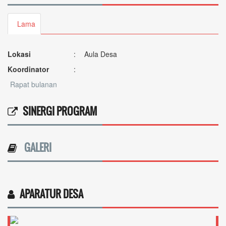
Rapat Lagi
Lama
Waktu
:
08 Januari 2020 05:58:42
Lokasi
:
Aula Desa
Koordinator
:
Rapat bulanan
Waktu
:
09 April 2020 05:59:18
Lokasi
:
Ruang rapat
SINERGI PROGRAM
Koordinator
:
GALERI
APARATUR DESA